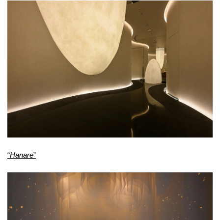
“
Hanare
”