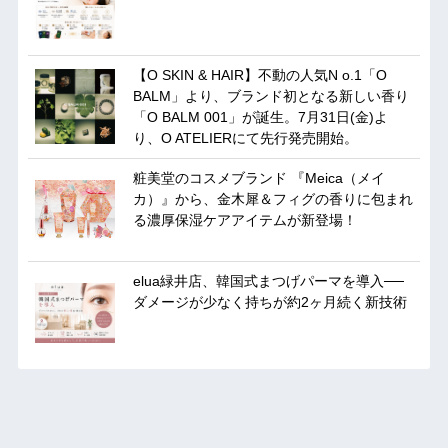
【O SKIN & HAIR】不動の人気N o.1「O
BALM」より、ブランド初となる新しい香り
「O BALM 001」が誕生。7月31日(金)よ
り、O ATELIERにて先行発売開始。
粧美堂のコスメブランド 『Meica（メイ
カ）』から、金木犀＆フィグの香りに包まれ
る濃厚保湿ケアアイテムが新登場！
elua緑井店、韓国式まつげパーマを導入──
ダメージが少なく持ちが約2ヶ月続く新技術