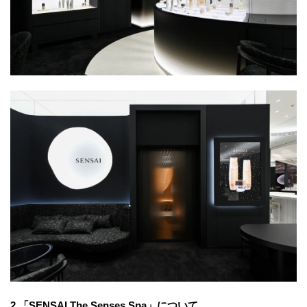
2.「SENSAI The Senses Spa」について