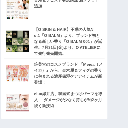
音浴セラピスト養成講座 新メソッド
追加
【O SKIN & HAIR】不動の人気N
o.1「O BALM」より、ブランド初と
なる新しい香り「O BALM 001」が誕
生。7月31日(金)より、O ATELIERに
て先行発売開始。
粧美堂のコスメブランド 『Meica（メ
イカ）』から、金木犀＆フィグの香り
に包まれる濃厚保湿ケアアイテムが新
登場！
elua緑井店、韓国式まつげパーマを導
入──ダメージが少なく持ちが約2ヶ月
続く新技術