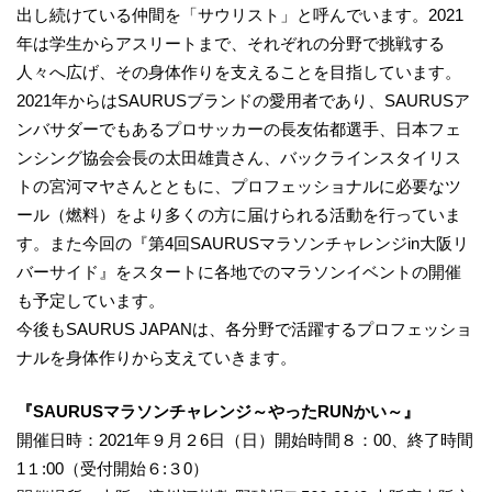
出し続けている仲間を「サウリスト」と呼んでいます。2021
年は学生からアスリートまで、それぞれの分野で挑戦する
人々へ広げ、その身体作りを支えることを目指しています。
2021年からはSAURUSブランドの愛用者であり、SAURUSア
ンバサダーでもあるプロサッカーの長友佑都選手、日本フェ
ンシング協会会長の太田雄貴さん、バックラインスタイリス
トの宮河マヤさんとともに、プロフェッショナルに必要なツ
ール（燃料）をより多くの方に届けられる活動を行っていま
す。また今回の『第4回SAURUSマラソンチャレンジin大阪リ
バーサイド』をスタートに各地でのマラソンイベントの開催
も予定しています。
今後もSAURUS JAPANは、各分野で活躍するプロフェッショ
ナルを身体作りから支えていきます。
『SAURUSマラソンチャレンジ～
やった
RUN
かい
～』
開催日時：2021年９月２6日（日）開始時間８：00、終了時間
1１:00（受付開始６:３0）