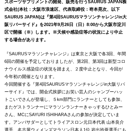
スポーツサプリメントの開発、販売を行うSAURUS JAPAN株
式会社(本社：大阪市浪速区、代表取締役：嵜本晃次、以下
SAURUS JAPAN)は『第4回SAURUSマラソンチャレンジin大
阪リバーサイド』を2021年9月26日（日）8:00から大阪市淀川
区で開催（※）します。※天候や感染症等の状況により中止
する場合があります。
『SAURUSマラソンチャレンジ』は東京と大阪で各3回、年間
6回の開催を予定しておりましたが、第2回、第3回は新型コロ
ナウイルス感染症の状況を踏まえ、２度中止となり、今回が
今年初の開催となります。
今回開催する『第4回SAURUSマラソンチャレンジin大阪リバ
ーサイド』では、開会式挨拶にお笑い芸人のシャンプーハッ
トこいでさんが登場し、５km部門にランナーとしても参加、
またゲストランナーにマラソンランナーきゃっするひとみー
さん、MCにSAYURI ISHIHARAさんの参加が決定していま
す。アンバサダーとしてトライアスロン元日本代表 山本良介
選手、名古屋ウィメンズマラソン日本人1位 岩出玲亜選手にも