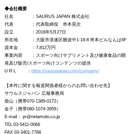
◆会社概要
社名 ：SAURUS JAPAN 株式会社
代表 ：代表取締役 嵜本晃次
設立 ：2016年5月27日
所在地 ：大阪市浪速区難波中1-18-8 嵜本ビルなんば4F
資本金 ：7,812万円
事業内容 ：スポーツ向けサプリメント及び健康食品の開
発及び販売/スポーツ向けコンテンツの提供
U R L ：
https://saurusjapan.com/company/
【本件に関する報道関係者様からのお問い合わせ先】
サウルスジャパン 広報事務局
柴山（携帯070-1389-0172）
金子（携帯080-1074-3959）
E-mail： pr@netamoto.co.jp
TEL 03-5411-0066
FAX 03-3401-7788