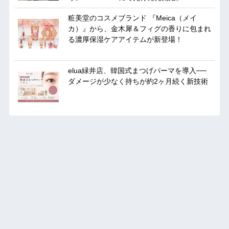
粧美堂のコスメブランド 『Meica（メイ
カ）』から、金木犀＆フィグの香りに包まれ
る濃厚保湿ケアアイテムが新登場！
elua緑井店、韓国式まつげパーマを導入──
ダメージが少なく持ちが約2ヶ月続く新技術