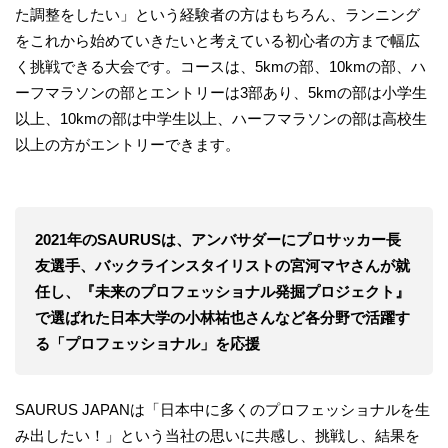
た調整をしたい」という経験者の方はもちろん、ランニング
をこれから始めていきたいと考えている初心者の方まで幅広
く挑戦できる大会です。コースは、5kmの部、10kmの部、ハ
ーフマラソンの部とエントリーは3部あり、5kmの部は小学生
以上、10kmの部は中学生以上、ハーフマラソンの部は高校生
以上の方がエントリーできます。
2021年
の
SAURUS
は、
アンバサダーに
プロ
サッカー長
友選手、
バックラインスタイリスト
の宮河マヤさんが就
任
し
、『未来のプロフェッショナル発掘プロジェクト』
で選ばれた日本大学の小林祐也さんなど
各分野で活躍す
る「プロフェッショナル」を応援
SAURUS JAPANは「日本中に多くのプロフェッショナルを生
み出したい！」という当社の思いに共感し、挑戦し、結果を