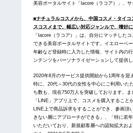
美容ポータルサイト「lacore（ラコア）」、
■ナチュラルコスメから、中国コスメ・タイコ
スコスメまで、幅広い対応ジャンルで、嗜好に
「lacore（ラコア）」は、自分にマッチした
できる美容ポータルサイトです。イエローベー
年齢など登録時に入力した情報、サイト内の行
ンテンツをパーソナライゼーションして提供し
2020年8月のサービス提供開始から1周年を迎え
特に、20代～30代の女性を中心にご利用いただい
ち数も、現在750万人を突破しております。また、
「LINE」アプリ上で、コスメを購入するこ
LINE上で商品訴求をすることができ、参画
きない層にアプローチができる」、「特に若年
いただいており、新規顧客層への認知拡大およ