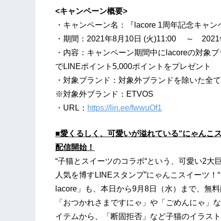
<キャンペーン概要>
・キャンペーン名：『lacore 1周年記念キャ
・期間：2021年8月10日 (火)11:00 ～ 202
・内容：キャンペーン期間中にlacoreの対象
でLINEポイント5,000ポイントをプレゼント
・対象ブランド：対象外ブランドを除いた全て
※対象外ブランド：ETVOS
・URL：
https://lin.ee/fwwuOf1
■愛くるしく、可愛いが溢れている“にゃんこス
配信開始！
“子猫とスイーツのコラボ“という、可愛い2
人気を博すLINEスタンプ”にゃんこスイーツ！“と
lacore」も、本日から9月8日（水）まで、無
「おつかれさまですにゃ」や「ごめんにゃ」な
イテムから、「断固拒否」など子猫のイラストだ