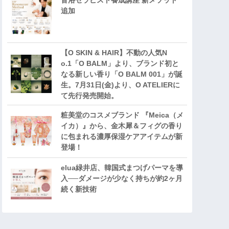
音浴セラピスト養成講座 新メソッド
追加
【O SKIN & HAIR】不動の人気N
o.1「O BALM」より、ブランド初と
なる新しい香り「O BALM 001」が誕
生。7月31日(金)より、O ATELIERに
て先行発売開始。
粧美堂のコスメブランド 『Meica（メ
イカ）』から、金木犀＆フィグの香り
に包まれる濃厚保湿ケアアイテムが新
登場！
elua緑井店、韓国式まつげパーマを導
入──ダメージが少なく持ちが約2ヶ月
続く新技術