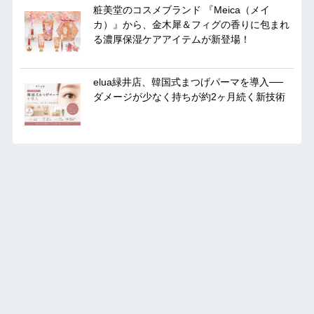
粧美堂のコスメブランド 『Meica（メイ
カ）』から、金木犀＆フィグの香りに包まれ
る濃厚保湿ケアアイテムが新登場！
elua緑井店、韓国式まつげパーマを導入──
ダメージが少なく持ちが約2ヶ月続く新技術