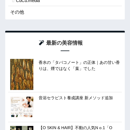
CuCu.media
その他
最新の美容情報
香水の「タバコノート」の正体｜あの甘い香
りは、煙ではなく「葉」でした
音浴セラピスト養成講座 新メソッド追加
【O SKIN & HAIR】不動の人気N o.1「O