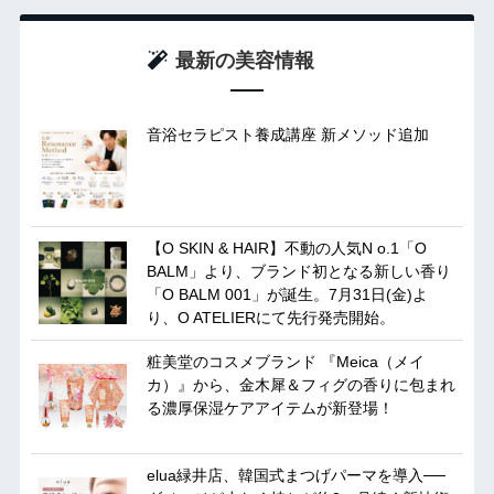
最新の美容情報
音浴セラピスト養成講座 新メソッド追加
【O SKIN & HAIR】不動の人気N o.1「O
BALM」より、ブランド初となる新しい香り
「O BALM 001」が誕生。7月31日(金)よ
り、O ATELIERにて先行発売開始。
粧美堂のコスメブランド 『Meica（メイ
カ）』から、金木犀＆フィグの香りに包まれ
る濃厚保湿ケアアイテムが新登場！
elua緑井店、韓国式まつげパーマを導入──