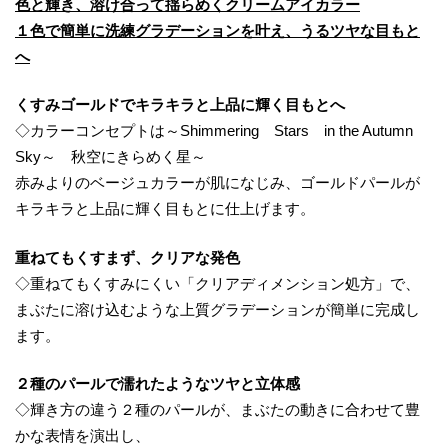
色と輝き、溶け合って揺らめくクリームアイカラー
１色で簡単に洗練グラデーションを叶え、うるツヤな目もと
へ
くすみゴールドでキラキラと上品に輝く目もとへ
◇カラーコンセプトは～Shimmering Stars in the Autumn
Sky～ 秋空にきらめく星～
赤みよりのベージュカラーが肌になじみ、ゴールドパールが
キラキラと上品に輝く目もとに仕上げます。
重ねてもくすまず、クリアな発色
◇重ねてもくすみにくい「クリアディメンション処方」で、
まぶたに溶け込むような上質グラデーションが簡単に完成し
ます。
２種のパールで濡れたようなツヤと立体感
◇輝き方の違う２種のパールが、まぶたの動きに合わせて豊
かな表情を演出し、