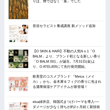
りは、煙ではなく「葉」でした
音浴セラピスト養成講座 新メソッド追加
【O SKIN & HAIR】不動の人気N o.1「O
BALM」より、ブランド初となる新しい香り
「O BALM 001」が誕生。7月31日(金)よ
り、O ATELIERにて先行発売開始。
粧美堂のコスメブランド 『Meica（メイ
カ）』から、金木犀＆フィグの香りに包まれ
る濃厚保湿ケアアイテムが新登場！
elua緑井店、韓国式まつげパーマを導入──
ダメージが少なく持ちが約2ヶ月続く新技術