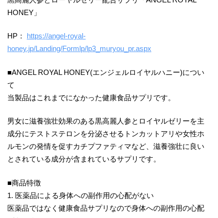
HONEY」
HP：
https://angel-royal-
honey.jp/Landing/Formlp/lp3_muryou_pr.aspx
■ANGEL ROYAL HONEY(エンジェルロイヤルハニー)につい
て
当製品はこれまでになかった健康食品サプリです。
男女に滋養強壮効果のある黒高麗人参とロイヤルゼリーを主
成分にテストステロンを分泌させるトンカットアリや女性ホ
ルモンの発情を促すカチプファティマなど、滋養強壮に良い
とされている成分が含まれているサプリです。
■商品特徴
1. 医薬品による身体への副作用の心配がない
医薬品ではなく健康食品サプリなので身体への副作用の心配