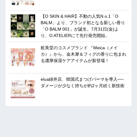
【O SKIN & HAIR】不動の人気N o.1「O
BALM」より、ブランド初となる新しい香り
「O BALM 001」が誕生。7月31日(金)よ
り、O ATELIERにて先行発売開始。
粧美堂のコスメブランド 『Meica（メイ
カ）』から、金木犀＆フィグの香りに包まれ
る濃厚保湿ケアアイテムが新登場！
elua緑井店、韓国式まつげパーマを導入──
ダメージが少なく持ちが約2ヶ月続く新技術