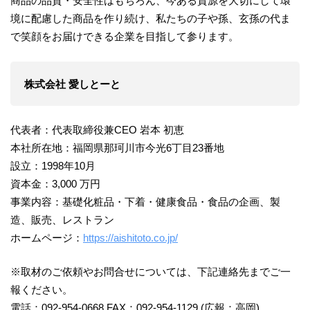
商品の品質・安全性はもちろん、今ある資源を大切にして環
境に配慮した商品を作り続け、私たちの子や孫、玄孫の代ま
で笑顔をお届けできる企業を目指して参ります。
株式会社 愛しとーと
代表者：代表取締役兼CEO 岩本 初恵
本社所在地：福岡県那珂川市今光6丁目23番地
設⽴：1998年10⽉
資本金：3,000 万円
事業内容：基礎化粧品・下着・健康食品・食品の企画、製
造、販売、レストラン
ホームページ：
https://aishitoto.co.jp/
※取材のご依頼やお問合せについては、下記連絡先までご一
報ください。
電話：092-954-0668 FAX：092-954-1129 (広報：⾼岡)