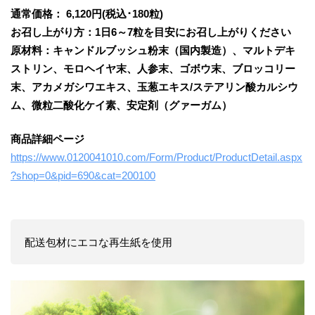
通常価格： 6,120円(税込･180粒)
お召し上がり方：1日6～7粒を目安にお召し上がりください
原材料：キャンドルブッシュ粉末（国内製造）、マルトデキ
ストリン、モロヘイヤ末、人参末、ゴボウ末、ブロッコリー
末、アカメガシワエキス、玉葱エキス/ステアリン酸カルシウ
ム、微粒二酸化ケイ素、安定剤（グァーガム）
商品詳細ページ
https://www.0120041010.com/Form/Product/ProductDetail.aspx
?shop=0&pid=690&cat=200100
配送包材にエコな再生紙を使用