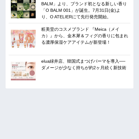
BALM」より、ブランド初となる新しい香り
「O BALM 001」が誕生。7月31日(金)よ
り、O ATELIERにて先行発売開始。
粧美堂のコスメブランド 『Meica（メイ
カ）』から、金木犀＆フィグの香りに包まれ
る濃厚保湿ケアアイテムが新登場！
elua緑井店、韓国式まつげパーマを導入──
ダメージが少なく持ちが約2ヶ月続く新技術