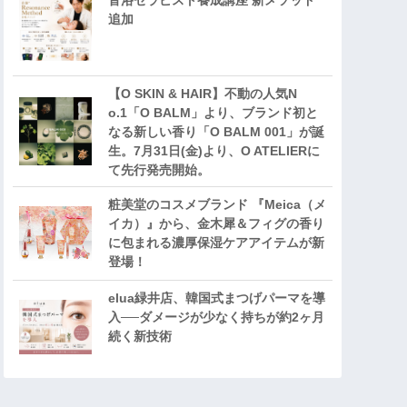
音浴セラピスト養成講座 新メソッド
追加
【O SKIN & HAIR】不動の人気N
o.1「O BALM」より、ブランド初と
なる新しい香り「O BALM 001」が誕
生。7月31日(金)より、O ATELIERに
て先行発売開始。
粧美堂のコスメブランド 『Meica（メ
イカ）』から、金木犀＆フィグの香り
に包まれる濃厚保湿ケアアイテムが新
登場！
elua緑井店、韓国式まつげパーマを導
入──ダメージが少なく持ちが約2ヶ月
続く新技術