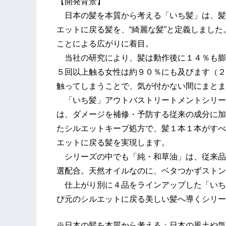
【開発背景】
日本の髪を本質から考える「いち髪」は、髪
エットに戻る髪を、“綺麗な髪”と定義しまし
ことによる広がりに着目。
当社の研究により、髪は動作後に１４％も膨
５回以上触る女性は約９０％にも及びます（２
触ってしまうことで、気が付かない間にまとま
「いち髪」アウトバストリートメントシリー
は、ダメージを補修・予防する従来の成分に加
たシルエットキープ処方で、髪１本１本がすべ
エットに戻る髪を実現します。
シリーズの中でも「純・和草油」は、従来品
選配合。天然オイルなのに、ベタつかずストン
仕上がり別に４品をラインアップした「いち
び元のシルエットに戻る美しい髪へ導くシリー
※日本の髪を本質から考える：日本の風土や気