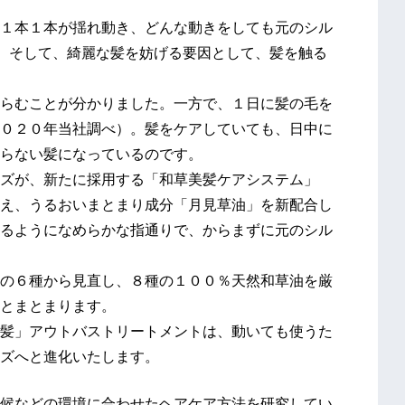
１本１本が揺れ動き、どんな動きをしても元のシル
た。そして、綺麗な髪を妨げる要因として、髪を触る
らむことが分かりました。一方で、１日に髪の毛を
０２０年当社調べ）。髪をケアしていても、日中に
らない髪になっているのです。
ズが、新たに採用する「和草美髪ケアシステム」
え、うるおいまとまり成分「月見草油」を新配合し
るようになめらかな指通りで、からまずに元のシル
の６種から見直し、８種の１００％天然和草油を厳
とまとまります。
髪」アウトバストリートメントは、動いても使うた
ズへと進化いたします。
候などの環境に合わせたヘアケア方法を研究してい