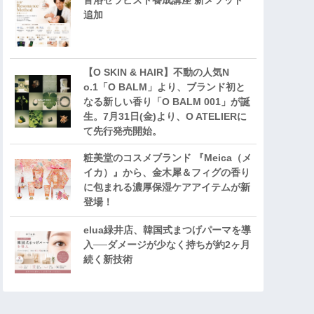
音浴セラピスト養成講座 新メソッド
追加
【O SKIN & HAIR】不動の人気N
o.1「O BALM」より、ブランド初と
なる新しい香り「O BALM 001」が誕
生。7月31日(金)より、O ATELIERに
て先行発売開始。
粧美堂のコスメブランド 『Meica（メ
イカ）』から、金木犀＆フィグの香り
に包まれる濃厚保湿ケアアイテムが新
登場！
elua緑井店、韓国式まつげパーマを導
入──ダメージが少なく持ちが約2ヶ月
続く新技術