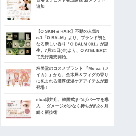
音浴セラピスト養成講座 新メソッド
追加
【O SKIN & HAIR】不動の人気N
o.1「O BALM」より、ブランド初と
なる新しい香り「O BALM 001」が誕
生。7月31日(金)より、O ATELIERに
て先行発売開始。
粧美堂のコスメブランド 『Meica（メ
イカ）』から、金木犀＆フィグの香り
に包まれる濃厚保湿ケアアイテムが新
登場！
elua緑井店、韓国式まつげパーマを導
入──ダメージが少なく持ちが約2ヶ月
続く新技術