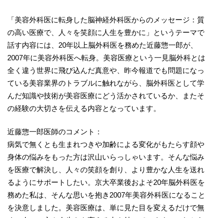
「美容外科医に転身した脳神経外科医からのメッセージ：質
の高い医療で、人々を笑顔に人生を豊かに」というテーマで
話す内容には、20年以上脳外科医を務めた近藤惣一郎が、
2007年に美容外科医へ転身。美容医療という一見脳外科とは
全く違う世界に飛び込んだ真意や、昨今報道でも問題になっ
ている美容業界のトラブルに触れながら、脳外科医として学
んだ知識や技術が美容医療にどう活かされているか、またそ
の経験の大切さを伝える内容となっています。
近藤惣一郎医師のコメント：
病気で無くとも生まれつきや加齢による変化がもたらす顔や
身体の悩みをもった方は沢山いらっしゃいます。そんな悩み
を医療で解決し、人々の笑顔を創り、より豊かな人生を送れ
るようにサポートしたい。京大卒業後およそ20年脳外科医を
務めた私は、そんな思いを抱き2007年美容外科医になること
を決意しました。美容医療は、単に見た目を変えるだけで無