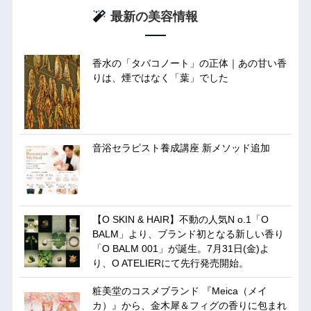
最新の美容情報
香水の「タバコノート」の正体｜あの甘い香
りは、煙ではなく「葉」でした
音浴セラピスト養成講座 新メソッド追加
【O SKIN & HAIR】不動の人気N o.1「O
BALM」より、ブランド初となる新しい香り
「O BALM 001」が誕生。7月31日(金)よ
り、O ATELIERにて先行発売開始。
粧美堂のコスメブランド 『Meica（メイ
カ）』から、金木犀＆フィグの香りに包まれ