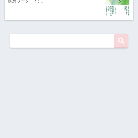
瞑想ワーク 思…