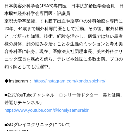
日本美容外科学会(JSAS)専門医 日本抗加齢医学会会員 日
本脳神経外科学会専門医・評議員
京都大学卒業後、くも膜下出血や脳卒中の外科治療を専門に
20年、44歳まで脳外科専門医として活動。その後、脳外科医
として培った知識、技術、経験を活かし、病気では無い患者
様の身体、顔の悩みを治すことを生涯のミッションと考え美
容外科医に転身。現在、医療法人社団理事長、美容外科クリ
ニック院長を務める傍ら、テレビや雑誌に多数出演。プロの
釣り師としても活躍中。
◆Instagram：
https://instagram.com/kondo.soichiro/
■公式YouTubeチャンネル「ロンリー侍ドクター 美と健康、
若返りチャンネル」
https://www.youtube.com/@lonelysamuraidr
■SOグレイスクリニックについて