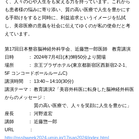
く、人々の心や人生をも変える力を持っています。これから
も患者様の悩みに寄り添い、質の高い医療で人生を豊かにす
る手助けをすると同時に、利益追求というイメージを払拭
し、美容医療の意義を社会に伝えてゆくのが私の使命だと考
えています。
第17回日本整容脳神経外科学会、近藤惣一郎医師 教育講演
日時 ： 2024年7月4日(木)9時50分より開場
場所 ： 京王プラザホテル(東京都新宿区西新宿2-2-1、
5F コンコードボールルームC)
講演時間 ： 13:40～14:10(30分)
講演テーマ： 教育講演2「美容外科医に転身した脳神経外科医
からのメッセージ：
質の高い医療で、人々を笑顔に人生を豊かに」
座長 ： 河野道宏
講師 ： 近藤惣一郎
URL ：
http://nssbweek2024.umin.jp/17jsan2024/index.html