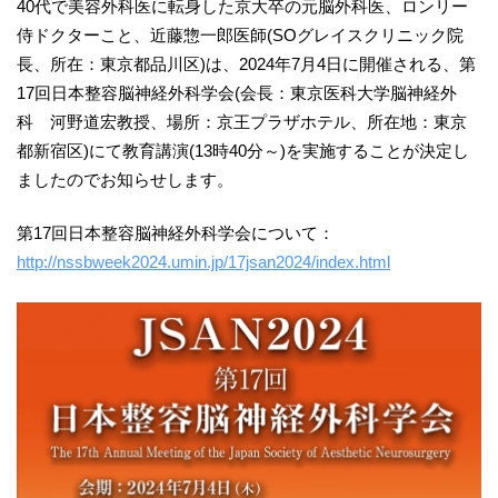
40代で美容外科医に転身した京大卒の元脳外科医、ロンリー
侍ドクターこと、近藤惣一郎医師(SOグレイスクリニック院
長、所在：東京都品川区)は、2024年7月4日に開催される、第
17回日本整容脳神経外科学会(会長：東京医科大学脳神経外
科 河野道宏教授、場所：京王プラザホテル、所在地：東京
都新宿区)にて教育講演(13時40分～)を実施することが決定し
ましたのでお知らせします。
第17回日本整容脳神経外科学会について：
http://nssbweek2024.umin.jp/17jsan2024/index.html