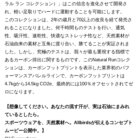
ラル ラン コレクション）」はこの信念を進化させて開発さ
れ、軽い足取りでハードに運動することを可能にします。
このコレクションは、2年の歳月と70以上の改良を経て発売さ
れることになりました。何千時間ものテストを行い、通気
性、吸汗性、速乾性、快適なストレッチ性など、天然素材が
石油由来の素材と互角に渡り合い、勝てることが実証されま
した。しかし、究極のテストは、我々が最も重視する指標で
あるカーボン排出に関するものです。このNatural Runコレク
ションは、カーボンフットプリントを表示した業界初のパフ
ォーマンスアパレルラインで、カーボンフットプリントは
4.7kgから14.5kg CO2e、最終的には100％オフセットされてゼ
ロになります。
【想像してください。あなたの流す汗が、実は石油にまみれ
ているとしたら。
スポーツウェアを、天然素材へ。Allbirdsが伝えるコンセプト
ムービー公開中。】