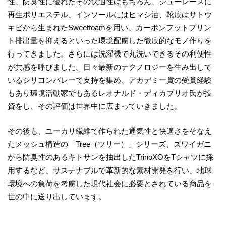
性、防臭性に優れたその快適性はもちろん、シューレースに
再生ポリエステル、インソールにはヒマシ油、靴底はサトウ
キビから生まれたSweetfoamを用い、カーボンフットプリン
ト排出量を抑えるといった環境配慮した徹底的なモノ作りを
行ってきました。さらには洗濯機で丸洗いできるその利便性
が共感を呼びました。日々最新のテクノロジーを生み出して
いるシリコンバレーで支持を集め、アカデミー賞の受賞経験
もあり環境活動家でもあるレオナルド・ディカプリオ氏が投
資をし、その評価は世界中に広まっていきました。
その後も、ユーカリ繊維で作られた通気性と快適さをそなえ
たメッシュ構造の「Tree（ツリー）」シリーズ、ズワイガニ
から防臭性のあるキトサンを抽出したTrinoXOをTシャツに採
用するなど、サステナブルで革新的な素材開発を行い、地球
環境への負荷を考慮した現代社会に必要とされている商品を
世の中に送り出しています。