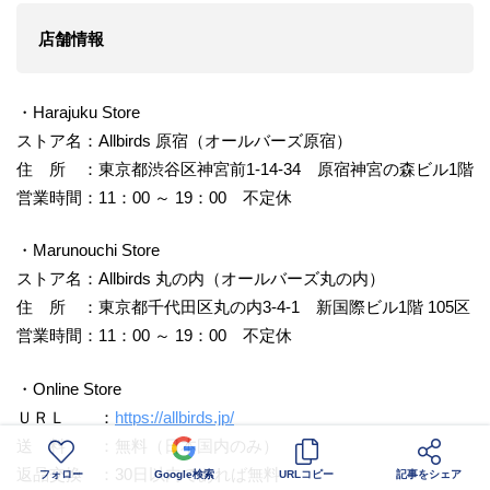
店舗情報
・Harajuku Store
ストア名：Allbirds 原宿（オールバーズ原宿）
住 所 ：東京都渋谷区神宮前1-14-34 原宿神宮の森ビル1階
営業時間：11：00 ～ 19：00 不定休
・Marunouchi Store
ストア名：Allbirds 丸の内（オールバーズ丸の内）
住 所 ：東京都千代田区丸の内3-4-1 新国際ビル1階 105区
営業時間：11：00 ～ 19：00 不定休
・Online Store
ＵＲＬ ：
https://allbirds.jp/
送 料 ：無料（日本国内のみ）
返品交換 ：30日以内であれば無料
フォロー
Google検索
URLコピー
記事をシェア