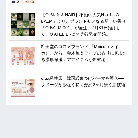
【O SKIN & HAIR】不動の人気N o.1「O
BALM」より、ブランド初となる新しい香り
「O BALM 001」が誕生。7月31日(金)よ
り、O ATELIERにて先行発売開始。
粧美堂のコスメブランド 『Meica（メイ
カ）』から、金木犀＆フィグの香りに包まれ
る濃厚保湿ケアアイテムが新登場！
elua緑井店、韓国式まつげパーマを導入──
ダメージが少なく持ちが約2ヶ月続く新技術