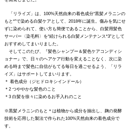
「リライズ」は、100%天然由来の着色成分“黒髪メラニンの
もと*”で染める白髪ケアとして、2018年に誕生。傷みを気にせ
ずに染められて、使い方も簡便であることから、白髪用髪色
サーバー〈染毛料〉を“続けられる白髪メンテナンス*3”として
おすすめしてまいりました。
そしてこのたび、『髪色シャンプー＆髪色ケアコンディシ
ョナー』で、日々のヘアケア行動を変えることなく、次に染
める時まで髪色に自信がもてる毎日を過ごせるよう、「リラ
イズ」はサポートしてまいります。
＊ 着色成分（ジヒドロキシインドール）
＊2 つややかな髪色のこと
＊3 白髪を徐々に染めるお手入れのこと
※黒髪メラニンのもと＊は植物から成分を抽出し、麹の発酵
技術を応用した製法で作られた100%天然由来の着色成分で
す。