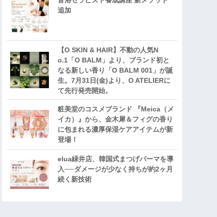
音浴セラピスト養成講座 新メソッド
追加
【O SKIN & HAIR】不動の人気N
o.1「O BALM」より、ブランド初と
なる新しい香り「O BALM 001」が誕
生。7月31日(金)より、O ATELIERに
て先行発売開始。
粧美堂のコスメブランド 『Meica（メ
イカ）』から、金木犀＆フィグの香り
に包まれる濃厚保湿ケアアイテムが新
登場！
elua緑井店、韓国式まつげパーマを導
入──ダメージが少なく持ちが約2ヶ月
続く新技術