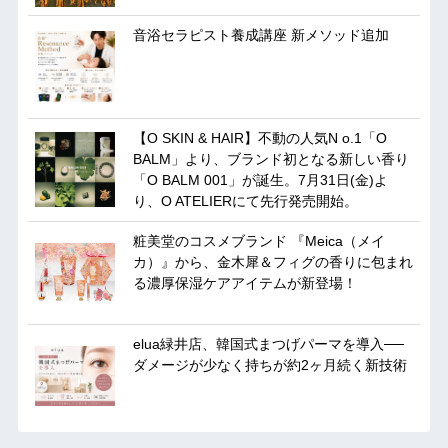
音浴セラピスト養成講座 新メソッド追加
【O SKIN & HAIR】不動の人気N o.1「O
BALM」より、ブランド初となる新しい香り
「O BALM 001」が誕生。7月31日(金)よ
り、O ATELIERにて先行発売開始。
粧美堂のコスメブランド 『Meica（メイ
カ）』から、金木犀＆フィグの香りに包まれ
る濃厚保湿ケアアイテムが新登場！
elua緑井店、韓国式まつげパーマを導入──
ダメージが少なく持ちが約2ヶ月続く新技術