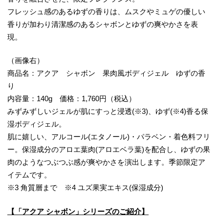
フレッシュ感のあるゆずの香りは、ムスクやミュゲの優しい
香りが加わり清潔感のあるシャボンとゆずの爽やかさを表
現。
（画像右）
商品名：アクア シャボン 果肉風ボディジェル ゆずの香
り
内容量：140g 価格：1,760円（税込）
みずみずしいジェルが肌にすっと浸透(※3)、ゆず(※4)香る保
湿ボディジェル。
肌に嬉しい、アルコール(エタノール)・パラベン・着色料フリ
ー。保湿成分のアロエ葉肉(アロエベラ葉)を配合し、ゆずの果
肉のようなつぶつぶ感が爽やかさを演出します。季節限定ア
イテムです。
※3 角質層まで ※4 ユズ果実エキス(保湿成分)
【「アクア シャボン」シリーズのご紹介】