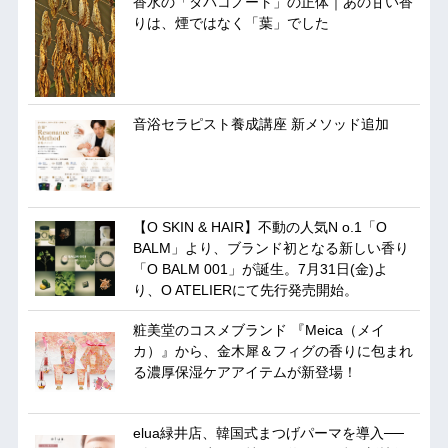
香水の「タバコノート」の正体｜あの甘い香
りは、煙ではなく「葉」でした
音浴セラピスト養成講座 新メソッド追加
【O SKIN & HAIR】不動の人気N o.1「O
BALM」より、ブランド初となる新しい香り
「O BALM 001」が誕生。7月31日(金)よ
り、O ATELIERにて先行発売開始。
粧美堂のコスメブランド 『Meica（メイ
カ）』から、金木犀＆フィグの香りに包まれ
る濃厚保湿ケアアイテムが新登場！
elua緑井店、韓国式まつげパーマを導入──