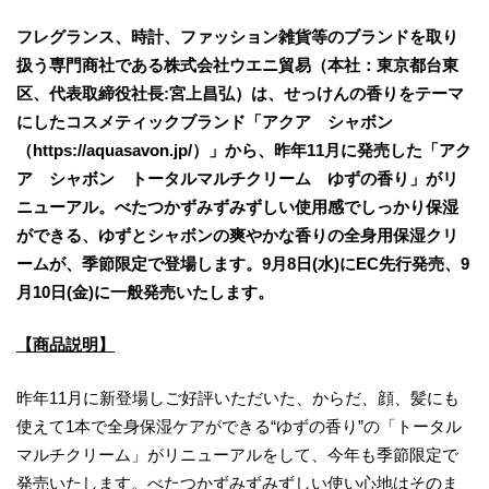
フレグランス、時計、ファッション雑貨等のブランドを取り
扱う専門商社である株式会社ウエニ貿易（本社：東京都台東
区、代表取締役社長:宮上昌弘）は、せっけんの香りをテーマ
にしたコスメティックブランド「アクア シャボン
（https://aquasavon.jp/）」から、昨年11月に発売した「アク
ア シャボン トータルマルチクリーム ゆずの香り」がリ
ニューアル。べたつかずみずみずしい使用感でしっかり保湿
ができる、ゆずとシャボンの爽やかな香りの全身用保湿クリ
ームが、季節限定で登場します。9月8日(水)にEC先行発売、9
月10日(金)に一般発売いたします。
【商品説明】
昨年11月に新登場しご好評いただいた、からだ、顔、髪にも
使えて1本で全身保湿ケアができる“ゆずの香り”の「トータル
マルチクリーム」がリニューアルをして、今年も季節限定で
発売いたします。べたつかずみずみずしい使い心地はそのま