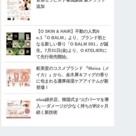
音浴セラピスト養成講座 新メソッド
追加
【O SKIN & HAIR】不動の人気N
o.1「O BALM」より、ブランド初と
なる新しい香り「O BALM 001」が誕
生。7月31日(金)より、O ATELIERに
て先行発売開始。
粧美堂のコスメブランド 『Meica（メ
イカ）』から、金木犀＆フィグの香り
に包まれる濃厚保湿ケアアイテムが新
登場！
elua緑井店、韓国式まつげパーマを導
入──ダメージが少なく持ちが約2ヶ月
続く新技術