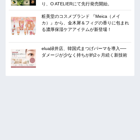
り、O ATELIERにて先行発売開始。
粧美堂のコスメブランド 『Meica（メイ
カ）』から、金木犀＆フィグの香りに包まれ
る濃厚保湿ケアアイテムが新登場！
elua緑井店、韓国式まつげパーマを導入──
ダメージが少なく持ちが約2ヶ月続く新技術