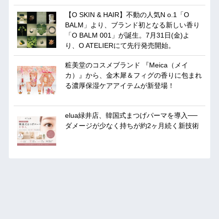
【O SKIN & HAIR】不動の人気N o.1「O
BALM」より、ブランド初となる新しい香り
「O BALM 001」が誕生。7月31日(金)よ
り、O ATELIERにて先行発売開始。
粧美堂のコスメブランド 『Meica（メイ
カ）』から、金木犀＆フィグの香りに包まれ
る濃厚保湿ケアアイテムが新登場！
elua緑井店、韓国式まつげパーマを導入──
ダメージが少なく持ちが約2ヶ月続く新技術