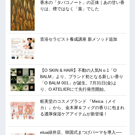
香水の「タバコノート」の正体｜あの甘い香
りは、煙ではなく「葉」でした
音浴セラピスト養成講座 新メソッド追加
【O SKIN & HAIR】不動の人気N o.1「O
BALM」より、ブランド初となる新しい香り
「O BALM 001」が誕生。7月31日(金)よ
り、O ATELIERにて先行発売開始。
粧美堂のコスメブランド 『Meica（メイ
カ）』から、金木犀＆フィグの香りに包まれ
る濃厚保湿ケアアイテムが新登場！
elua緑井店、韓国式まつげパーマを導入──