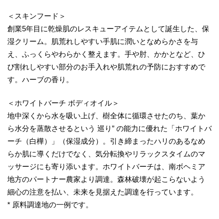
＜スキンフード＞
創業5年目に乾燥肌のレスキューアイテムとして誕生した、保
湿クリーム。肌荒れしやすい手肌に潤いとなめらかさを与
え、ふっくらやわらかく整えます。手や肘、かかとなど、ひ
び割れしやすい部分のお手入れや肌荒れの予防におすすめで
す。ハーブの香り。
＜ホワイトバーチ ボディオイル＞
地中深くから水を吸い上げ、樹全体に循環させたのち、葉か
ら水分を蒸散させるという 巡り” の能力に優れた「ホワイトバ
ーチ（白樺）」（保湿成分）。引き締まったハリのあるなめ
らか肌に導くだけでなく、気分転換やリラックスタイムのマ
ッサージにも寄り添います。ホワイトバーチは、南ボヘミア
地方のパートナー農家より調達。森林破壊が起こらないよう
細心の注意を払い、未来を見据えた調達を行っています。
* 原料調達地の一例です。