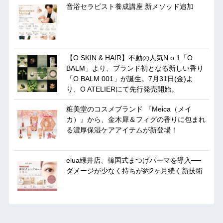
音浴セラピスト養成講座 新メソッド追加
【O SKIN & HAIR】不動の人気N o.1「O
BALM」より、ブランド初となる新しい香り
「O BALM 001」が誕生。7月31日(金)よ
り、O ATELIERにて先行発売開始。
粧美堂のコスメブランド 『Meica（メイ
カ）』から、金木犀＆フィグの香りに包まれ
る濃厚保湿ケアアイテムが新登場！
elua緑井店、韓国式まつげパーマを導入──
ダメージが少なく持ちが約2ヶ月続く新技術