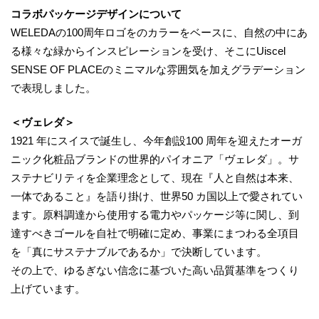
コラボパッケージデザインについて
WELEDAの100周年ロゴをのカラーをベースに、自然の中にあ
る様々な緑からインスピレーションを受け、そこにUiscel
SENSE OF PLACEのミニマルな雰囲気を加えグラデーション
で表現しました。
＜ヴェレダ＞
1921 年にスイスで誕生し、今年創設100 周年を迎えたオーガ
ニック化粧品ブランドの世界的パイオニア「ヴェレダ」。サ
ステナビリティを企業理念として、現在『人と自然は本来、
一体であること』を語り掛け、世界50 カ国以上で愛されてい
ます。原料調達から使用する電力やパッケージ等に関し、到
達すべきゴールを自社で明確に定め、事業にまつわる全項目
を「真にサステナブルであるか」で決断しています。
その上で、ゆるぎない信念に基づいた高い品質基準をつくり
上げています。