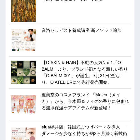
音浴セラピスト養成講座 新メソッド追加
【O SKIN & HAIR】不動の人気N o.1「O
BALM」より、ブランド初となる新しい香り
「O BALM 001」が誕生。7月31日(金)よ
り、O ATELIERにて先行発売開始。
粧美堂のコスメブランド 『Meica（メイ
カ）』から、金木犀＆フィグの香りに包まれ
る濃厚保湿ケアアイテムが新登場！
elua緑井店、韓国式まつげパーマを導入──
ダメージが少なく持ちが約2ヶ月続く新技術