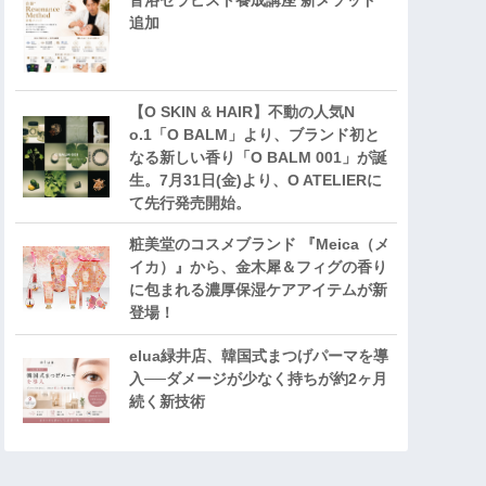
音浴セラピスト養成講座 新メソッド
追加
【O SKIN & HAIR】不動の人気N
o.1「O BALM」より、ブランド初と
なる新しい香り「O BALM 001」が誕
生。7月31日(金)より、O ATELIERに
て先行発売開始。
粧美堂のコスメブランド 『Meica（メ
イカ）』から、金木犀＆フィグの香り
に包まれる濃厚保湿ケアアイテムが新
登場！
elua緑井店、韓国式まつげパーマを導
入──ダメージが少なく持ちが約2ヶ月
続く新技術