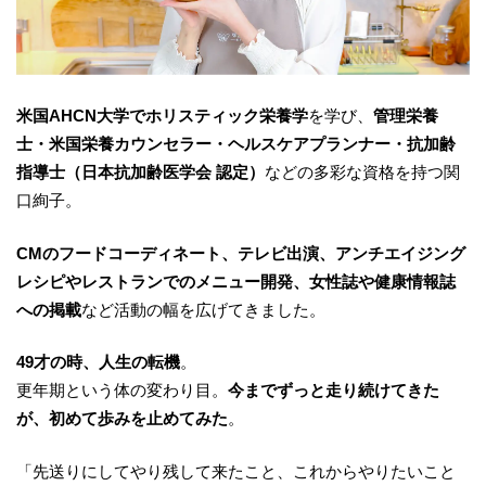
米国AHCN大学でホリスティック栄養学
を学び、
管理栄養
士・米国栄養カウンセラー・ヘルスケアプランナー・抗加齢
指導士（日本抗加齢医学会 認定）
などの多彩な資格を持つ関
口絢子。
CMのフードコーディネート、テレビ出演、アンチエイジング
レシピやレストランでのメニュー開発、女性誌や健康情報誌
への掲載
など活動の幅を広げてきました。
49才の時、人生の転機
。
更年期という体の変わり目。
今までずっと走り続けてきた
が、初めて歩みを止めてみた
。
「先送りにしてやり残して来たこと、これからやりたいこと