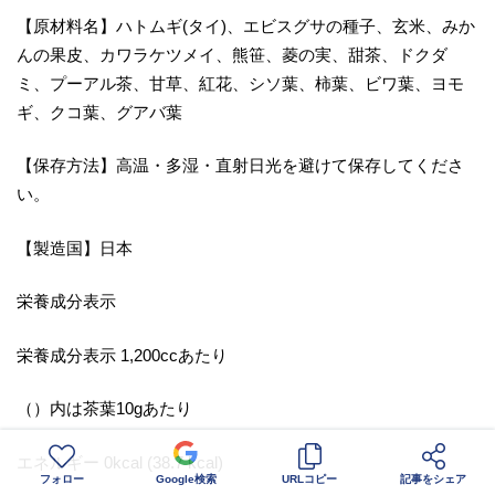
【原材料名】ハトムギ(タイ)、エビスグサの種子、玄米、みか
んの果皮、カワラケツメイ、熊笹、菱の実、甜茶、ドクダ
ミ、プーアル茶、甘草、紅花、シソ葉、柿葉、ビワ葉、ヨモ
ギ、クコ葉、グアバ葉
【保存方法】高温・多湿・直射日光を避けて保存してくださ
い。
【製造国】日本
栄養成分表示
栄養成分表示 1,200ccあたり
（）内は茶葉10gあたり
エネルギー 0kcal (38.7 kcal)
フォロー
Google検索
URLコピー
記事をシェア