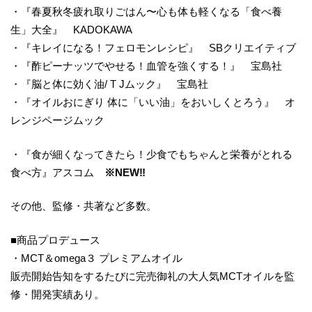
・『春夏秋冬疲れ取りごはん〜心も体も軽くなる「食べ養
生」大全』 KADOKAWA
・『キレイになる！フェロモンレシピ』 SBクリエイティブ
・『酢ピーナッツでやせる！血管を強くする！』 宝島社
・『脳と体に効く油/ T Jムック』 宝島社
・『オイルおにぎり 体に「いい油」をおいしくとろう』 オ
レンジページムック
・『食が細くなってきたら！少食でもちゃんと栄養がとれる
食べ方』アスコム
※NEW‼︎
その他、監修・共著など多数。
■商品プロデュース
・MCT＆omega３ プレミアムオイル
販売開始告知をするたびに完売御礼の大人気MCTオイルを監
修・開発実績あり。