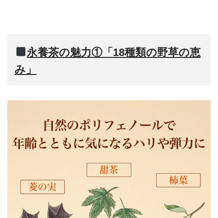
永養茶の魅力①「18種類の野草の恵
み」