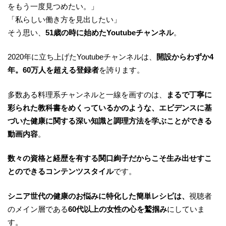
をもう一度見つめたい。」
「私らしい働き方を見出したい」
そう思い、
51歳の時に始めたYoutubeチャンネル
。
2020年に立ち上げたYoutubeチャンネルは、
開設からわずか4
年。60万人を超える登録者
を誇ります。
多数ある料理系チャンネルと一線を画すのは、
まるで丁寧に
彩られた教科書をめくっているかのような、エビデンスに基
づいた健康に関する深い知識と調理方法を学ぶことができる
動画内容
。
数々の資格と経歴を有する関口絢子だからこそ生み出せすこ
とのできるコンテンツスタイル
です。
シニア世代の健康のお悩みに特化した簡単レシピは、
視聴者
のメイン層である
60代以上の女性の心を鷲掴み
にしていま
す。