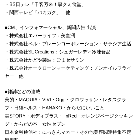
・BS日テレ「千客万来！森クミ食堂」
・関西テレビ「バカガク」 他
■CM、インフォマーシャル、新聞広告 出演
・株式会社エバーライフ：美皇潤
・株式会社ベル・ブレーンコーポレーション：サラシア生活
・株式会社SL Creations：シュガーレディ冷凍食品
・株式会社かどや製油：ごまセサミン
・株式会社オークローンマーケティング：ノンオイルフライ
ヤー 他
■雑誌などの連載
美的・MAQUIA・VIVI・Oggi・クロワッサン・レタスクラ
ブ・日経ヘルス・HANAKO・からだにいいこと
美STORY・ボディプラス・ InRed・オレンジページクッキン
グ・からだの本・女性セブン
日本金融通信社：にっきんマネー・その他美容関連特集不定