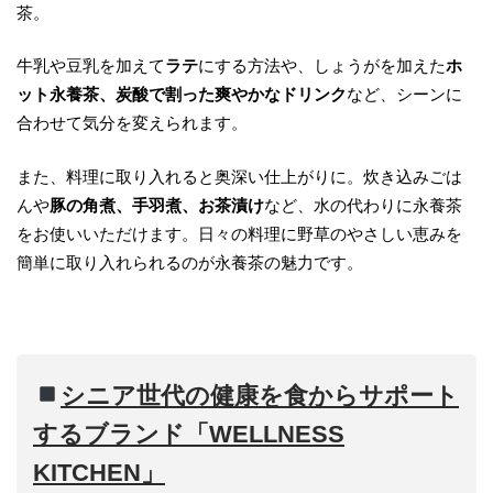
茶。
牛乳や豆乳を加えて
ラテ
にする方法や、しょうがを加えた
ホ
ット永養茶、炭酸で割った爽やかなドリンク
など、シーンに
合わせて気分を変えられます。
また、料理に取り入れると奥深い仕上がりに。炊き込みごは
んや
豚の角煮、手羽煮、お茶漬け
など、水の代わりに永養茶
をお使いいただけます。日々の料理に野草のやさしい恵みを
簡単に取り入れられるのが永養茶の魅力です。
シニア世代の健康を食からサポート
するブランド「WELLNESS
KITCHEN」