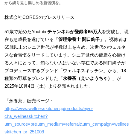
から繰り返し楽しめる新習慣を。
株式会社CORESのプレスリリース
51歳で始めたYoutube
チャンネルが登録者65万人
を突破し、現
在も急成長を遂げている「
管理栄養士 関口絢子」
。視聴者は
65歳以上のシニア世代が半数以上を占め、次世代のウェルネ
スな食習慣をリードしています。シニア世代の健康を心掛け
る人々にとって、知らない人はいない存在である関口絢子が
プロデュースするブランド「ウェルネスキッチン」から、18
種類の野草をブレンドした
「永養茶（えいようちゃ）」
が
2025年10月4日（土）より発売されました。
「永養茶」販売ページ：
https://www.wellnesskitchen.jp/products/eiyo-
cha_wellnesskitchen?
utm_source=pr&utm_medium=referral&utm_campaign=wellnes
skitchen_pr_251008