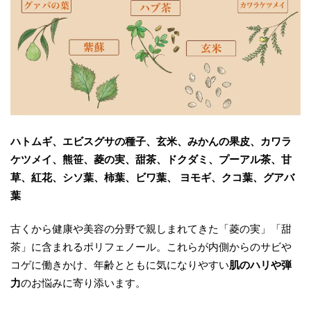
ハトムギ、エビスグサの種子、玄米、みかんの果皮、カワラ
ケツメイ、熊笹、菱の実、甜茶、ドクダミ、プーアル茶、甘
草、紅花、シソ葉、柿葉、ビワ葉、 ヨモギ、クコ葉、グアバ
葉
古くから健康や美容の分野で親しまれてきた「菱の実」「甜
茶」に含まれるポリフェノール。これらが内側からのサビや
コゲに働きかけ、年齢とともに気になりやすい
肌のハリや弾
力
のお悩みに寄り添います。