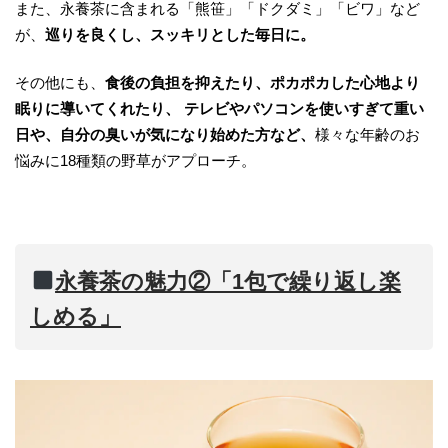
また、永養茶に含まれる「熊笹」「ドクダミ」「ビワ」など
が、
巡りを良くし、スッキリとした毎日に。
その他にも、
食後の負担を抑えたり、ポカポカした心地より
眠りに導いてくれたり、 テレビやパソコンを使いすぎて重い
日や、自分の臭いが気になり始めた方など、
様々な年齢のお
悩みに18種類の野草がアプローチ。
永養茶の魅力②「1包で繰り返し楽
しめる」