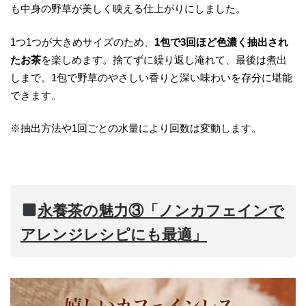
も中身の野草が美しく映える仕上がりにしました。
1つ1つが大きめサイズのため、
1包で3回ほど色濃く抽出され
たお茶
を楽しめます。捨てずに繰り返し淹れて、最後は煮出
しまで。1包で野草のやさしい香りと深い味わいを存分に堪能
できます。
※抽出方法や1回ごとの水量により回数は変動します。
永養茶の魅力③「ノンカフェインで
アレンジレシピにも最適」