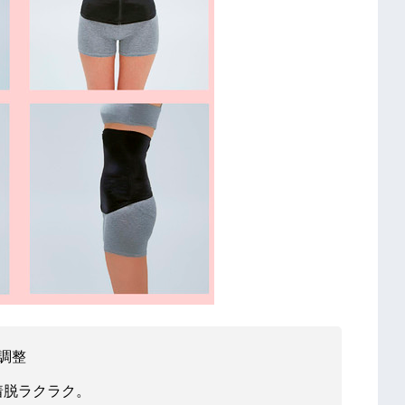
調整
着脱ラクラク。