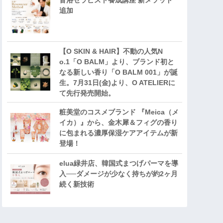
音浴セラピスト養成講座 新メソッド
追加
【O SKIN & HAIR】不動の人気N
o.1「O BALM」より、ブランド初と
なる新しい香り「O BALM 001」が誕
生。7月31日(金)より、O ATELIERに
て先行発売開始。
粧美堂のコスメブランド 『Meica（メ
イカ）』から、金木犀＆フィグの香り
に包まれる濃厚保湿ケアアイテムが新
登場！
elua緑井店、韓国式まつげパーマを導
入──ダメージが少なく持ちが約2ヶ月
続く新技術