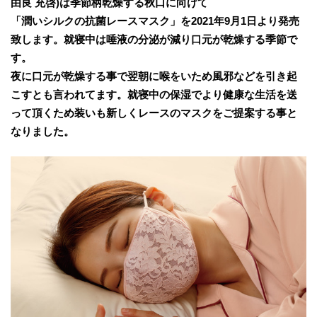
由良 充啓)は季節柄乾燥する秋口に向けて
「潤いシルクの抗菌レースマスク」を2021年9月1日より発売
致します。就寝中は唾液の分泌が減り口元が乾燥する季節で
す。
夜に口元が乾燥する事で翌朝に喉をいため風邪などを引き起
こすとも言われてます。就寝中の保湿でより健康な生活を送
って頂くため装いも新しくレースのマスクをご提案する事と
なりました。