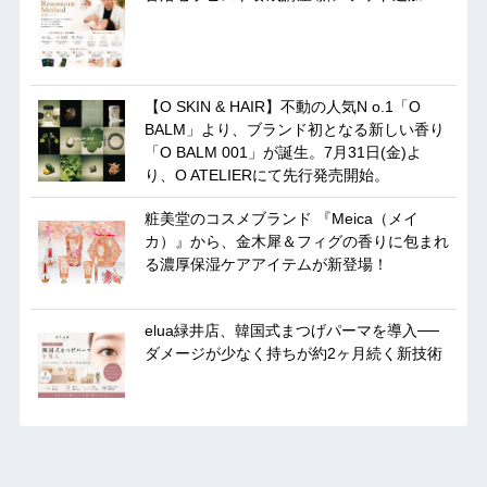
【O SKIN & HAIR】不動の人気N o.1「O
BALM」より、ブランド初となる新しい香り
「O BALM 001」が誕生。7月31日(金)よ
り、O ATELIERにて先行発売開始。
粧美堂のコスメブランド 『Meica（メイ
カ）』から、金木犀＆フィグの香りに包まれ
る濃厚保湿ケアアイテムが新登場！
elua緑井店、韓国式まつげパーマを導入──
ダメージが少なく持ちが約2ヶ月続く新技術