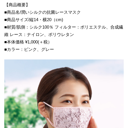
【商品概要】
■商品名/潤いシルクの抗菌レースマスク
■商品サイズ/縦14・横20（cm)
■材質/肌側：シルク100％ フィルター：ポリエステル、合成繊
維 レース：ナイロン、ポリウレタン
■本体価格 ¥1,000(＋税）
■カラー：ピンク、グレー