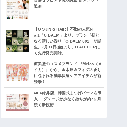
音浴セラピスト養成講座 新メソッド
追加
【O SKIN & HAIR】不動の人気N
o.1「O BALM」より、ブランド初と
なる新しい香り「O BALM 001」が誕
生。7月31日(金)より、O ATELIERに
て先行発売開始。
粧美堂のコスメブランド 『Meica（メ
イカ）』から、金木犀＆フィグの香り
に包まれる濃厚保湿ケアアイテムが新
登場！
elua緑井店、韓国式まつげパーマを導
入──ダメージが少なく持ちが約2ヶ月
続く新技術