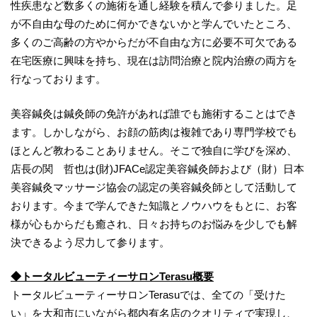
性疾患など数多くの施術を通し経験を積んで参りました。足
が不自由な母のために何かできないかと学んでいたところ、
多くのご高齢の方やからだが不自由な方に必要不可欠である
在宅医療に興味を持ち、現在は訪問治療と院内治療の両方を
行なっております。
美容鍼灸は鍼灸師の免許があれば誰でも施術することはでき
ます。しかしながら、お顔の筋肉は複雑であり専門学校でも
ほとんど教わることありません。そこで独自に学びを深め、
店長の関 哲也は(財)JFACe認定美容鍼灸師および（財）日本
美容鍼灸マッサージ協会の認定の美容鍼灸師として活動して
おります。今まで学んできた知識とノウハウをもとに、お客
様が心もからだも癒され、日々お持ちのお悩みを少しでも解
決できるよう尽力して参ります。
◆
トータルビューティーサロンTerasu概要
トータルビューティーサロンTerasuでは、全ての「受けた
い」を大和市にいながら都内有名店のクオリティで実現し、