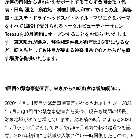
身体の内側からきれいをサポートするてらす合同会社（代
表：田島 照之、所在地：神奈川県大和市）ではこの度、美容
鍼・エステ・ドライヘッドスパ・ネイル・マツエク＆パーマ
をすべて1店舗で受けられるトータルビューティーサロン
Terasuを10月初旬にオープンすることをお知らせいたしま
す。東京離れが進み、移住相談件数が前年比1.6倍*になるな
ど、転入先としても注目が集まる神奈川県で心とからだを癒
す場所を提供いたします。
4回目の緊急事態宣言
、
東京からの転出者は増加傾向に
。
2020年4月に1度目の緊急事態宣言が発令されましたが、2021
年7月には4回目の緊急事態宣言を発令。現在も期間の延長、
対象地域が次々と増えています。総務省の統計によると2020
年7月から12月にかけて東京では6ヶ月連続で転出超過*2を記
録。2021年初旬には就職や入学に伴い一時回復したものの、5