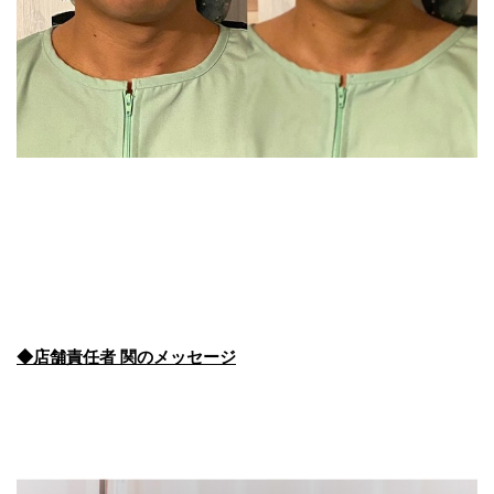
◆
店舗責任者
関
の
メッセージ