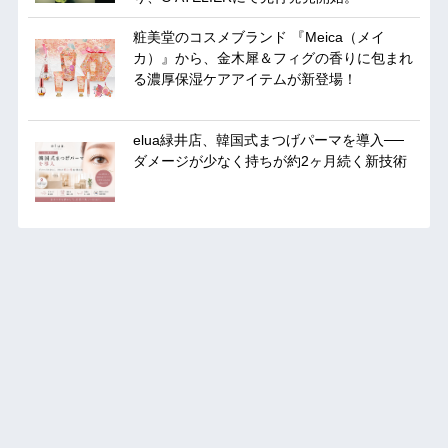
粧美堂のコスメブランド 『Meica（メイ
カ）』から、金木犀＆フィグの香りに包まれ
る濃厚保湿ケアアイテムが新登場！
elua緑井店、韓国式まつげパーマを導入──
ダメージが少なく持ちが約2ヶ月続く新技術