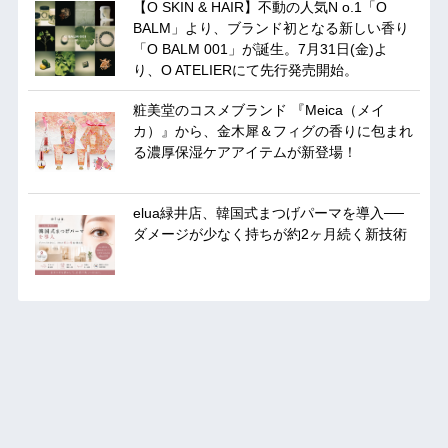
【O SKIN & HAIR】不動の人気N o.1「O
BALM」より、ブランド初となる新しい香り
「O BALM 001」が誕生。7月31日(金)よ
り、O ATELIERにて先行発売開始。
粧美堂のコスメブランド 『Meica（メイ
カ）』から、金木犀＆フィグの香りに包まれ
る濃厚保湿ケアアイテムが新登場！
elua緑井店、韓国式まつげパーマを導入──
ダメージが少なく持ちが約2ヶ月続く新技術