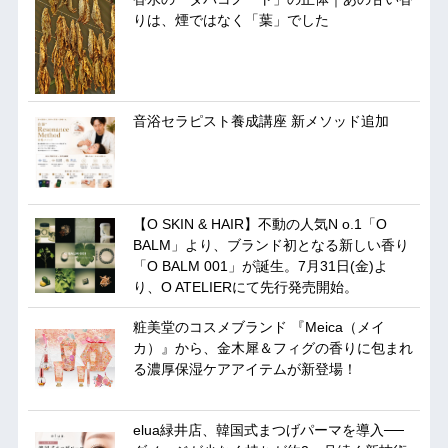
りは、煙ではなく「葉」でした
音浴セラピスト養成講座 新メソッド追加
【O SKIN & HAIR】不動の人気N o.1「O
BALM」より、ブランド初となる新しい香り
「O BALM 001」が誕生。7月31日(金)よ
り、O ATELIERにて先行発売開始。
粧美堂のコスメブランド 『Meica（メイ
カ）』から、金木犀＆フィグの香りに包まれ
る濃厚保湿ケアアイテムが新登場！
elua緑井店、韓国式まつげパーマを導入──