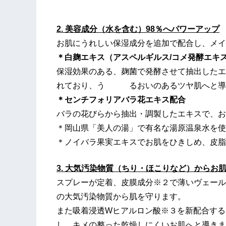
2. 美容成分（水を含む）98％へパワーアップ
お肌にうれしい保湿成分を追加で配合し、メイ
＊白麹エキス（アスペルギルス/コメ発酵エキ
保湿効果のある、麹菌で発酵させて抽出したエ
れており、う るおいのあるツヤ肌へと導
＊センチフォリアバラ花エキス配合
バラの花びらから抽出・調製したエキスで、お
＊岡山県「美人の湯」で有名な湯原温泉水を使
＊ノイバラ果実エキスでお肌をひきしめ、皮脂
3. 大気汚染物質（ちり・ほこりなど）からお
スプレーが定着、皮膜成分※２で薄いヴェール
の大気汚染物質から肌を守ります。
また吸着浸透Wヒアルロン酸※３を新配合する
し、キメの整った乾燥しにくいお肌へと導きま