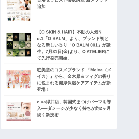
音浴セラピスト養成講座 新メソッド
追加
【O SKIN & HAIR】不動の人気N
o.1「O BALM」より、ブランド初と
なる新しい香り「O BALM 001」が誕
生。7月31日(金)より、O ATELIERに
て先行発売開始。
粧美堂のコスメブランド 『Meica（メ
イカ）』から、金木犀＆フィグの香り
に包まれる濃厚保湿ケアアイテムが新
登場！
elua緑井店、韓国式まつげパーマを導
入──ダメージが少なく持ちが約2ヶ月
続く新技術