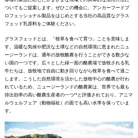
ついてもご提案します。ぜひこの機会に、アンカーフードプ
ロフェッショナル製品をはじめとする当社の高品質なグラス
フェッド乳原料をご体験ください。
グラスフェッドとは、「牧草を食べて育つ」ことを意味しま
す。温暖な気候や肥沃な土壌などの自然環境に恵まれたニュ
ージーランドは、通年の放牧酪農を行うことができる数少な
い国の一つです。広々とした緑一面の酪農場で放牧される乳
牛たちは、放牧地で自由に動き回りながら牧草を食べて過ご
します。こうした自然環境を活かした放牧中心の酪農が行わ
れているため、ニュージーランドの酪農家は、世界でも最も
排出効率の高い酪農生産者の一つ*¹と評価されており、アニマ
ルウェルフェア（動物福祉）の面でも高い水準を保っていま
す。