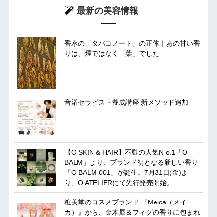
最新の美容情報
香水の「タバコノート」の正体｜あの甘い香
りは、煙ではなく「葉」でした
音浴セラピスト養成講座 新メソッド追加
【O SKIN & HAIR】不動の人気N o.1「O
BALM」より、ブランド初となる新しい香り
「O BALM 001」が誕生。7月31日(金)よ
り、O ATELIERにて先行発売開始。
粧美堂のコスメブランド 『Meica（メイ
カ）』から、金木犀＆フィグの香りに包まれ