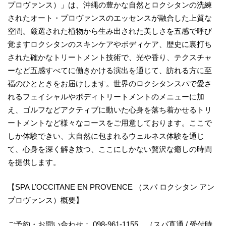
プロヴァンス）」は、沖縄の豊かな自然とロクシタンの洗練
されたオート・プロヴァンスのエッセンスが融合した上質な
空間。厳選された植物から生み出された美しさを五感で呼び
覚ますロクシタンのスキンケアやボディケア、歴史に裏打ち
された確かなトリートメント技術で、光や香り、テクスチャ
ーなど五感すべてに働きかける演出を通じて、訪れる方に至
福のひとときをお届けします。世界のロクシタンスパで愛さ
れるフェイシャルやボディトリートメントのメニューに加
え、ゴルフなどアクティブに動いた心身を落ち着かせるトリ
ートメントなど様々なコースをご用意しております。ここで
しか体験できい、大自然に包まれるウェルネス体験を通じ
て、心身を深く解き放つ、ここにしかない贅沢な癒しの時間
を提供します。
【SPA L’OCCITANE EN PROVENCE （スパ ロクシタン アン
プロヴァンス）概要】
ご予約・お問い合わせ： 098-961-1155 （スパ直通 / 受付時