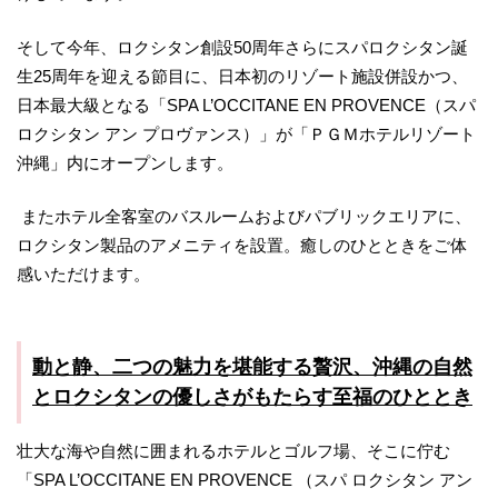
そして今年、ロクシタン創設50周年さらにスパロクシタン誕
生25周年を迎える節目に、日本初のリゾート施設併設かつ、
日本最大級となる「SPA L’OCCITANE EN PROVENCE（スパ
ロクシタン アン プロヴァンス）」が「ＰＧＭホテルリゾート
沖縄」内にオープンします。
またホテル全客室のバスルームおよびパブリックエリアに、
ロクシタン製品のアメニティを設置。癒しのひとときをご体
感いただけます。
動と静、二つの魅力を堪能する贅沢、沖縄の自然
とロクシタンの優しさがもたらす至福のひととき
壮大な海や自然に囲まれるホテルとゴルフ場、そこに佇む
「SPA L’OCCITANE EN PROVENCE （スパ ロクシタン アン