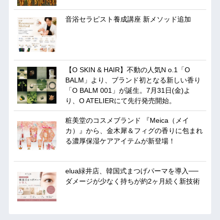
音浴セラピスト養成講座 新メソッド追加
【O SKIN & HAIR】不動の人気N o.1「O
BALM」より、ブランド初となる新しい香り
「O BALM 001」が誕生。7月31日(金)よ
り、O ATELIERにて先行発売開始。
粧美堂のコスメブランド 『Meica（メイ
カ）』から、金木犀＆フィグの香りに包まれ
る濃厚保湿ケアアイテムが新登場！
elua緑井店、韓国式まつげパーマを導入──
ダメージが少なく持ちが約2ヶ月続く新技術