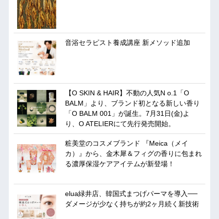
音浴セラピスト養成講座 新メソッド追加
【O SKIN & HAIR】不動の人気N o.1「O
BALM」より、ブランド初となる新しい香り
「O BALM 001」が誕生。7月31日(金)よ
り、O ATELIERにて先行発売開始。
粧美堂のコスメブランド 『Meica（メイ
カ）』から、金木犀＆フィグの香りに包まれ
る濃厚保湿ケアアイテムが新登場！
elua緑井店、韓国式まつげパーマを導入──
ダメージが少なく持ちが約2ヶ月続く新技術