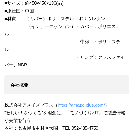
■サイズ：約450×450×180(㎜)
■原産国：中国
■材質 ：（カバー）ポリエステル、ポリウレタン
（インナークッション）・カバー：ポリエステ
ル
・中綿 ：ポリエステ
ル
・リング：グラスファイ
バー、NBR
会社概要
株式会社アメイズプラス（
https://amaze-plus.com/
）
“欲しい！をつくる”を理念に、「モノづくり×IT」で製造情報
小売業を行う
本社：名古屋市中村区太閤 TEL:052-485-4759