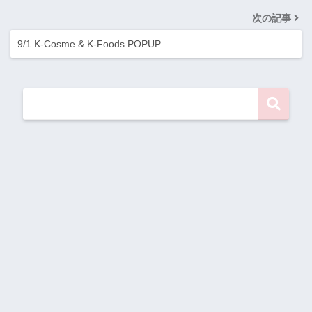
次の記事
9/1 K-Cosme & K-Foods POPUP…