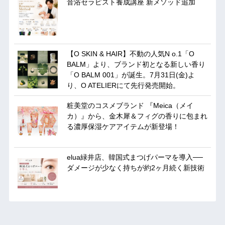
音浴セラピスト養成講座 新メソッド追加
【O SKIN & HAIR】不動の人気N o.1「O
BALM」より、ブランド初となる新しい香り
「O BALM 001」が誕生。7月31日(金)よ
り、O ATELIERにて先行発売開始。
粧美堂のコスメブランド 『Meica（メイ
カ）』から、金木犀＆フィグの香りに包まれ
る濃厚保湿ケアアイテムが新登場！
elua緑井店、韓国式まつげパーマを導入──
ダメージが少なく持ちが約2ヶ月続く新技術