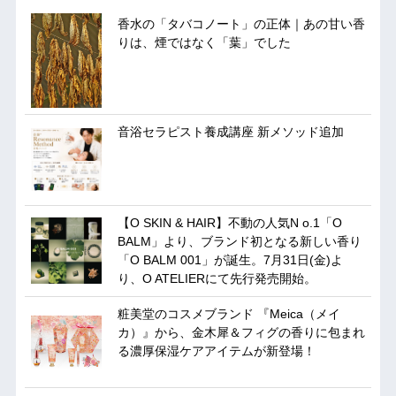
香水の「タバコノート」の正体｜あの甘い香
りは、煙ではなく「葉」でした
音浴セラピスト養成講座 新メソッド追加
【O SKIN & HAIR】不動の人気N o.1「O
BALM」より、ブランド初となる新しい香り
「O BALM 001」が誕生。7月31日(金)よ
り、O ATELIERにて先行発売開始。
粧美堂のコスメブランド 『Meica（メイ
カ）』から、金木犀＆フィグの香りに包まれ
る濃厚保湿ケアアイテムが新登場！