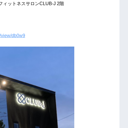
フィットネスサロンCLUB-J 2階
s/view/db0w9