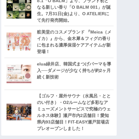
o.1「O BALM」より、ブランド初と
なる新しい香り「O BALM 001」が誕
生。7月31日(金)より、O ATELIERに
て先行発売開始。
粧美堂のコスメブランド 『Meica（メ
イカ）』から、金木犀＆フィグの香り
に包まれる濃厚保湿ケアアイテムが新
登場！
elua緑井店、韓国式まつげパーマを導
入──ダメージが少なく持ちが約2ヶ月
続く新技術
【ゴルフ・屋外サウナ（水風呂・とと
のい付き）・O2ルームなど多彩なア
ミューズメントサービスで究極のウェ
ルネス体験】瀬戸市内2店舗目！愛知
県内93店舗目！FIT-EASY瀬戸苗場店
プレオープンしました！