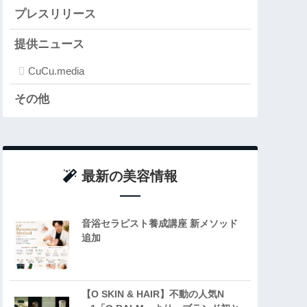
プレスリリース
提供ニュース
CuCu.media
その他
最新の美容情報
音浴セラピスト養成講座 新メソッド
追加
【O SKIN & HAIR】不動の人気N