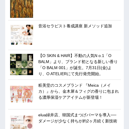
音浴セラピスト養成講座 新メソッド追加
【O SKIN & HAIR】不動の人気N o.1「O
BALM」より、ブランド初となる新しい香り
「O BALM 001」が誕生。7月31日(金)よ
り、O ATELIERにて先行発売開始。
粧美堂のコスメブランド 『Meica（メイ
カ）』から、金木犀＆フィグの香りに包まれ
る濃厚保湿ケアアイテムが新登場！
elua緑井店、韓国式まつげパーマを導入──
ダメージが少なく持ちが約2ヶ月続く新技術