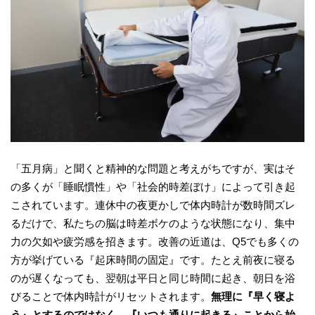
「五月病」と聞くと精神的な問題と考えがちですが、実はそ
の多くが「睡眠慣性」や「社会的時差ぼけ」によって引き起
こされています。連休中の夜更かしで体内時計が数時間ズレ
るだけで、私たちの脳は時差ボケのような状態になり、集中
力の欠如や疲労感を招きます。改善の近道は、Q5でも多くの
方が挙げている『起床時間の固定』です。たとえ前夜に寝る
のが遅くなっても、翌朝は平日と同じ時間に起き、朝日を浴
びることで体内時計がリセットされます。
無理に『早く寝よ
う』とするのではなく、『いつも通りに起きる』ことから始