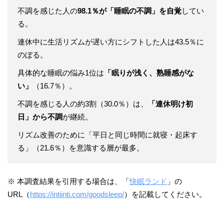
不調を感じた人の
98.1％が「睡眠の不調」を自覚
してい
る。
連休中に生活リズムが遅い方にシフトした人は43.5％に
のぼる。
具体的な睡眠の悩み1位は
「眠りが浅く、熟睡感がな
い」
（16.7％）。
不調を感じる人の約3割（30.0％）は、
「連休明け初
日」から不調
が継続。
リズム改善のために「平日と同じ時間に就寝・起床す
る」（21.6％）を意識する層が最多。
※ 本調査結果を引用する場合は、「
快眠ランド
」の
URL（
https://intiinti.com/goodsleep/
）を記載してください。