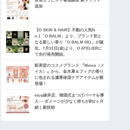
音浴セラピスト養成講座 新メソッド
追加
【O SKIN & HAIR】不動の人気N
o.1「O BALM」より、ブランド初と
なる新しい香り「O BALM 001」が誕
生。7月31日(金)より、O ATELIERに
て先行発売開始。
粧美堂のコスメブランド 『Meica（メ
イカ）』から、金木犀＆フィグの香り
に包まれる濃厚保湿ケアアイテムが新
登場！
elua緑井店、韓国式まつげパーマを導
入──ダメージが少なく持ちが約2ヶ月
続く新技術