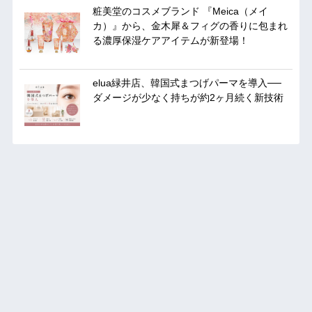
粧美堂のコスメブランド 『Meica（メイ
カ）』から、金木犀＆フィグの香りに包まれ
る濃厚保湿ケアアイテムが新登場！
elua緑井店、韓国式まつげパーマを導入──
ダメージが少なく持ちが約2ヶ月続く新技術