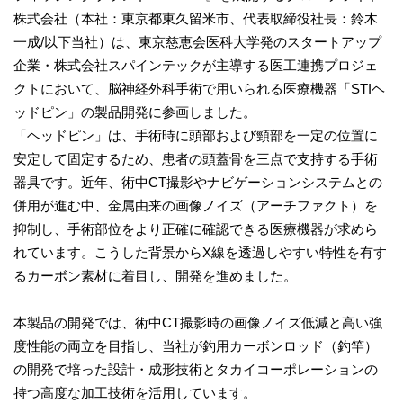
株式会社（本社：東京都東久留米市、代表取締役社長：鈴木
一成/以下当社）は、東京慈恵会医科大学発のスタートアップ
企業・株式会社スパインテックが主導する医工連携プロジェ
クトにおいて、脳神経外科手術で用いられる医療機器「STIヘ
ッドピン」の製品開発に参画しました。
「ヘッドピン」は、手術時に頭部および頸部を一定の位置に
安定して固定するため、患者の頭蓋骨を三点で支持する手術
器具です。近年、術中CT撮影やナビゲーションシステムとの
併用が進む中、金属由来の画像ノイズ（アーチファクト）を
抑制し、手術部位をより正確に確認できる医療機器が求めら
れています。こうした背景からX線を透過しやすい特性を有す
るカーボン素材に着目し、開発を進めました。
本製品の開発では、術中CT撮影時の画像ノイズ低減と高い強
度性能の両立を目指し、当社が釣用カーボンロッド（釣竿）
の開発で培った設計・成形技術とタカイコーポレーションの
持つ高度な加工技術を活用しています。