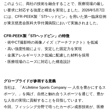
このように、両社の技術を融合することで、医療現場の厳し
い要求に対応する強度と構造を実現しました。2026年5月7日
には、CFR-PEEK製「STIヘッドピン」を用いた第一臨床症例
が東京慈恵会医科大学付属病院において実施されました。
CFR-PEEK
製「
STI
ヘッドピン」の特徴
・術中CT撮影時の画像ノイズ（アーチファクト）を低減
・高い強度性能により、安定した固定力を実現
・金属アレルギーリスク低減に配慮した材料を採用
・医療現場のニーズに対応した構造設計
グローブライドが参画する意義
当社は、「A Lifetime Sports Company ― 人生を豊かにするス
ポーツ。」を掲げ、自然と触れ合うスポーツを通じて、豊か
な人生の実現に貢献することを目指しています。
今回、フィッシング分野で培ったカーボン成形技術が、医療