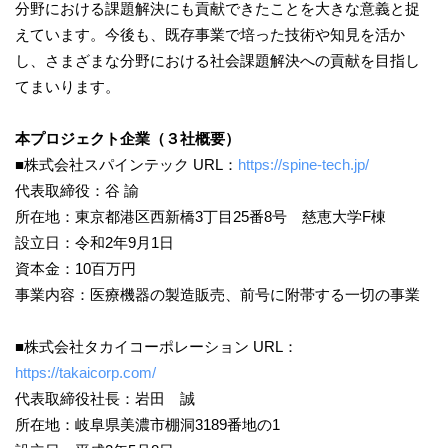
分野における課題解決にも貢献できたことを大きな意義と捉
えています。今後も、既存事業で培った技術や知見を活か
し、さまざまな分野における社会課題解決への貢献を目指し
てまいります。
本プロジェクト企業（３社概要）
■株式会社スパインテック URL：
https://spine-tech.jp/
代表取締役：谷 諭
所在地：東京都港区西新橋3丁目25番8号 慈恵大学F棟
設立日：令和2年9月1日
資本金：10百万円
事業内容：医療機器の製造販売、前号に附帯する一切の事業
■株式会社タカイコーポレーション URL：
https://takaicorp.com/
代表取締役社長：岩田 誠
所在地：岐阜県美濃市棚洞3189番地の1