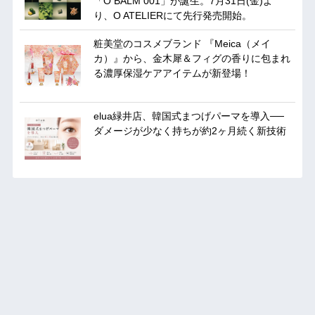
「O BALM 001」が誕生。7月31日(金)よ
り、O ATELIERにて先行発売開始。
粧美堂のコスメブランド 『Meica（メイ
カ）』から、金木犀＆フィグの香りに包まれ
る濃厚保湿ケアアイテムが新登場！
elua緑井店、韓国式まつげパーマを導入──
ダメージが少なく持ちが約2ヶ月続く新技術