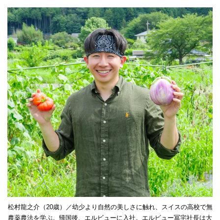
松村龍之介（20歳）／幼少より自然の美しさに触れ、スイスの高校で無
農薬農法を学ぶ。帰国後、エルビューに入社。エルビュー冨宅社長は大