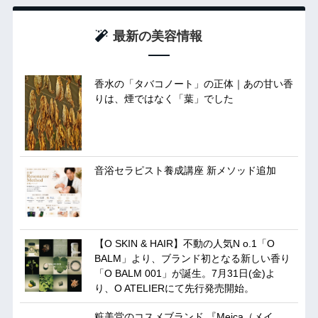
最新の美容情報
香水の「タバコノート」の正体｜あの甘い香
りは、煙ではなく「葉」でした
音浴セラピスト養成講座 新メソッド追加
【O SKIN & HAIR】不動の人気N o.1「O
BALM」より、ブランド初となる新しい香り
「O BALM 001」が誕生。7月31日(金)よ
り、O ATELIERにて先行発売開始。
粧美堂のコスメブランド 『Meica（メイ