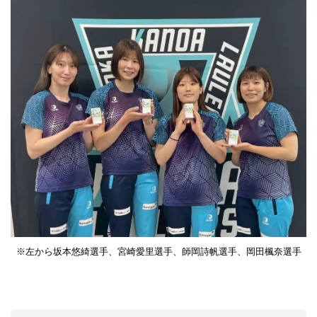
※左から坂本悠綺選手、宮崎愛里選手、師岡詩帆選手、岡田楓奈選手