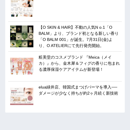
【O SKIN & HAIR】不動の人気N o.1「O
BALM」より、ブランド初となる新しい香り
「O BALM 001」が誕生。7月31日(金)よ
り、O ATELIERにて先行発売開始。
粧美堂のコスメブランド 『Meica（メイ
カ）』から、金木犀＆フィグの香りに包まれ
る濃厚保湿ケアアイテムが新登場！
elua緑井店、韓国式まつげパーマを導入──
ダメージが少なく持ちが約2ヶ月続く新技術