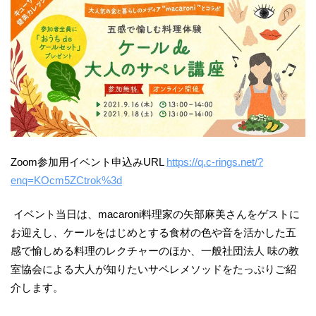
Zoom参加用イベント申込みURL
https://q.c-rings.net/?
enq=KOcm5ZCtrok%3d
イベント当日は、macaroni料理家の矢部麻美さんをゲストに
お迎えし、ケールをはじめとする食材の色や音を活かした五
感で愉しめる料理のレクチャーのほか、一般社団法人 味の教
室協会による大人が知りたいサペレメソッドをたっぷりご紹
介します。