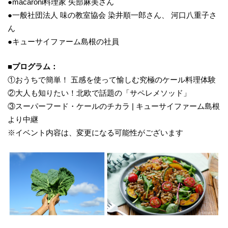
●macaroni料理家 矢部麻美さん
●一般社団法人 味の教室協会 染井順一郎さん、 河口八重子さ
ん
●キューサイファーム島根の社員
■プログラム：
①おうちで簡単！ 五感を使って愉しむ究極のケール料理体験
②大人も知りたい！北欧で話題の「サペレメソッド」
③スーパーフード・ケールのチカラ | キューサイファーム島根
より中継
※イベント内容は、変更になる可能性がございます