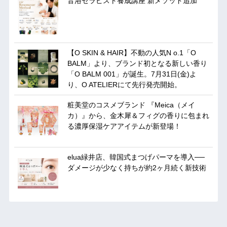
音浴セラピスト養成講座 新メソッド追加
【O SKIN & HAIR】不動の人気N o.1「O
BALM」より、ブランド初となる新しい香り
「O BALM 001」が誕生。7月31日(金)よ
り、O ATELIERにて先行発売開始。
粧美堂のコスメブランド 『Meica（メイ
カ）』から、金木犀＆フィグの香りに包まれ
る濃厚保湿ケアアイテムが新登場！
elua緑井店、韓国式まつげパーマを導入──
ダメージが少なく持ちが約2ヶ月続く新技術