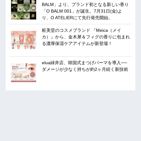
BALM」より、ブランド初となる新しい香り
「O BALM 001」が誕生。7月31日(金)よ
り、O ATELIERにて先行発売開始。
粧美堂のコスメブランド 『Meica（メイ
カ）』から、金木犀＆フィグの香りに包まれ
る濃厚保湿ケアアイテムが新登場！
elua緑井店、韓国式まつげパーマを導入──
ダメージが少なく持ちが約2ヶ月続く新技術