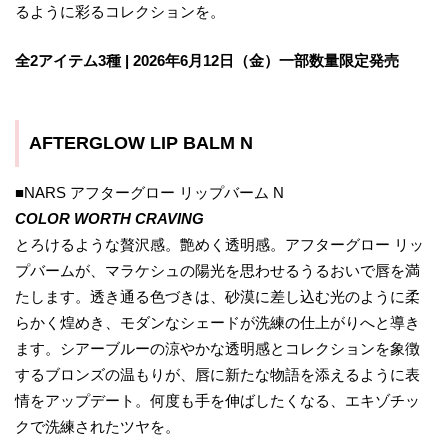
るように彩るコレクションを。
全2アイテム3種 | 2026年6月12日（金）一部数量限定発売
AFTERGLOW LIP BALM N
■NARS アフターグロー リップバーム N
COLOR WORTH CRAVING
とろけるような贅沢感。艶めく透明感。アフターグロー リッ
プバームが、マラケシュの陽光を思わせるうるおいで唇を満
たします。透き通る色づきは、砂漠に差し込む光のように柔
らかく煌めき、モダンなシェードが洗練の仕上がりへと導き
ます。シアーブルーの涼やかな透明感とコレクションを象徴
するブロンズの温もりが、唇に新たな物語を添えるように表
情をアップデート。何度も手を伸ばしたくなる、エキゾチッ
クで洗練されたツヤを。