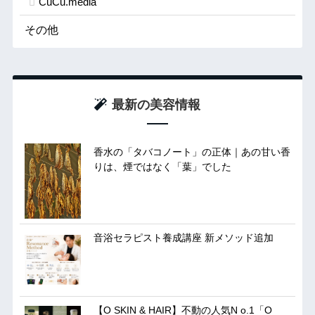
CuCu.media
その他
最新の美容情報
香水の「タバコノート」の正体｜あの甘い香
りは、煙ではなく「葉」でした
音浴セラピスト養成講座 新メソッド追加
【O SKIN & HAIR】不動の人気N o.1「O